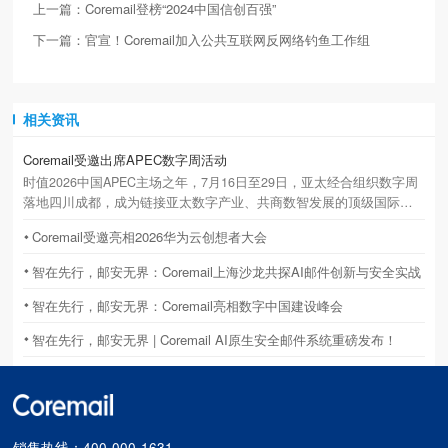
上一篇：Coremail登榜“2024中国信创百强”
下一篇：官宣！Coremail加入公共互联网反网络钓鱼工作组
相关资讯
Coremail受邀出席APEC数字周活动
时值2026中国APEC主场之年，7月16日至29日，亚太经合组织数字周
落地四川成都，成为链接亚太数字产业、共商数智发展的顶级国际盛
会。立足国产邮件基础设施龙头定位，Coremail 副总裁吴秀诚获主办
Coremail受邀亮相2026华为云创想者大会
方特邀，作为中方代表深度参与本次高规格国际活动并发表主题演
讲。
智在先行，邮安无界：Coremail上海沙龙共探AI邮件创新与安全实战
智在先行，邮安无界：Coremail亮相数字中国建设峰会
智在先行，邮安无界 | Coremail AI原生安全邮件系统重磅发布！
销售热线：400-000-1631