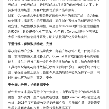
云邮箱、合作云邮箱、云托管邮箱3种类型的信创云解决方案，支
持多种使用场景，为客户提供优质的产品和服务。
目前，Coremail几乎全覆盖兼容信创体系中的主流产品，全力适配
信创环境，满足客户的应用需求，确保
邮件系统
在信创环境运行的
稳定性、高效性以及易用性。截至当前Coremail累计实施信创案例
近500家，具备规模化推广能力。今年初，Coremail携手华南理工
大学上线全栈
信创邮件系统
，助力该校国产化探索与实践。
平滑迁移，保障数据稳定、完整
学校邮箱用户众多，数据量庞大，邮箱升级改造不是一件简单的事
情，前期需要做大量准备工作。Coremail具有成熟的
邮件系统
替换
能力，提供并行推广和一次性全量切换结合的方案，结合自研迁移
工具将组织架构与邮件数据迁移到信创邮件系统，实现系统平稳过
渡，确保新系统上线后，原邮件系统的功能体验既保持了一致，同
时性能也更为稳定、高效、安全。
安全能力升级，护航数据安全
邮件安全向来是教育行业的一大痛点，由于教育行业的特殊性和重
要性，国外势力、黑产链条虎视眈眈，根据Coremail AI实验室监测
分析，2023年度不论是收到的钓鱼邮件数、垃圾邮件量，还是遭受
到暴力破解攻击的次数，教育行业都居高不下。