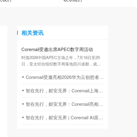
相关资讯
Coremail受邀出席APEC数字周活动
时值2026中国APEC主场之年，7月16日至29
日，亚太经合组织数字周落地四川成都，成为
链接亚太数字产业、共商数智发展的顶级国际
盛会。立足国产邮件基础设施龙头定位，
Coremail受邀亮相2026华为云创想者大会
Coremail 副总裁吴秀诚获主办方特邀，作为中
方代表深度参与本次高规格国际活动并发表主
智在先行，邮安无界：Coremail上海沙龙共探AI邮件创新与安全实战
题演讲。
智在先行，邮安无界：Coremail亮相数字中国建设峰会
智在先行，邮安无界 | Coremail AI原生安全邮件系统重磅发布！