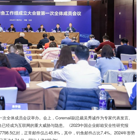
次全体成员会议举办。会上，Coremail副总裁吴秀诚作为专家代表发言。
已经成为互联网的重大威胁与隐患。《2023中国企业邮箱安全性研究报
98.5亿封，正常邮件仅占45.8%，其中，钓鱼邮件占比7.4%。2024年形势