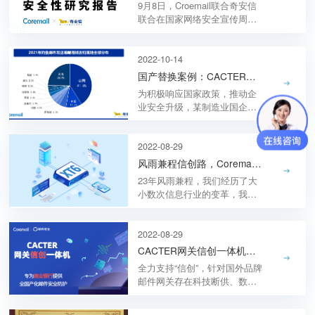
9月8日，Croemail联合奇安信
联合在国家网络安全宣传周期
间，正式发布《2021中国企业
邮箱安全性研究报告》（简称
《报告》）.
2022-10-14
国产替换案例：CACTER邮件网关打造全国产化安全防护矩阵
为积极响应国家政策，推动企
业安全升级，某制造业国企原
使用Exchange邮件系统和守内
安网关，现决定采用Coremail
邮件系统搭配CACTER邮件安
2022-08-29
全网关进行防护.
风雨兼程信创路，Coremail发力生态共建
23年风雨兼程，我们经历了大
小数次信息行业的变革，我们
也时刻勇于担起时代重任，紧
跟时代浪潮，投身信创邮件系
统研发，为社会数字化建设贡
2022-08-29
献科技力量！
CACTER网关信创一体机，为商业银行提供全国产化邮件安全防护
全力支持“信创”，针对国外品牌
邮件网关存在科技断供、数据
安全、政策合规等挑战，
CACTER邮件网关信创一体机