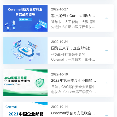
Lotus notes等邮件系统，无需
任何部署，设置成功即可马上
2022-10-27
生效。
客户案例：Coremail助力医疗行业防范邮箱盗号
近年来，人工智能、大数据等
先进技术在助力医疗行业发展
大幅提速的同时，面临的信息
安全问题也日益突出，而邮件
系统承载了日常业务交流与往
2022-10-24
来，必须采取有效措施来应对
国资云来了，企业邮箱如何助力数据安全？
数据安全合规风险、加强邮件
作为邮件行业领军者的
安全防护能力。
Coremail，一直致力于邮件技
术创新，为满足国有企业更高
标准的数据安全要求，正式推
出更安全、更可靠的国资云企
2022-10-19
业邮箱。
2022年第三季度企业邮箱安全态势观察
日前，CAC邮件安全大数据中
心发布《2022年第三季度企业
邮箱安全报告》，对当前企业
邮箱的应用状况和安全风险进
行了分析。
2022-10-14
Croemail联合奇安信联合发布《2021中国企业邮箱安全性研究报告》