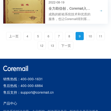
为某商业银行提供全面国产化
2022-08-19
的安全防护，实现新旧网关并
全力助信创，Coremail入选“2021年度信息技术应用创新典型解决方案”
行无感知平滑替换。
成熟的邮箱系统技术和优质的
服务，也让Coremail得到客户
的广泛认可，2022年中国银行
业TOP 50中，Coremail市占率
达到68%；2022年中国券商排
上一页
4
5
6
7
8
9
10
11
行榜TOP 30中，Coremail市占
率超过73%.
12
13
下一页
销售热线：400-000-1631
售后热线：400-000-6884
售后支持：support@coremail.cn
产品中心