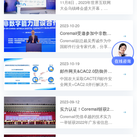
11月8日，2023年世界互联网
EDLP、安全管理中心SMC2等
大会乌镇峰会盛大开幕，
Coremail亮相发布现场，重磅
发布Coremail邮箱客户端新版
本！Coremail在2018年即立项
2023-10-20
邮箱客户端，倾力打造完全自
Coremail受邀参加中非数字能力建设合作论坛
主可控的邮箱产品，填补国产
Coremail副总裁吴秀诚作为中
邮箱客户端市场的空白。
国邮件行业专家代表，分享了
如何构建坚韧、安全、高效的
邮件系统。数据安全面临着严
重威胁，而邮件安全是数据安
2023-10-19
全非常关键的一环。
邮件网关&CAC2.0防御并行：提升高校师生邮箱账号的全面安全
中国农大采取CACTER邮件安
全网关+CAC2.0并行解决方
案，从而提升邮件系统整体的
防护能力
2023-09-12
实力认证！Coremail斩获2023年广东省信息技术应用创新成果交流会多项荣誉
Coremail凭借卓越的技术实力
一举斩获2022年广东省信息技
术应用创新工作先进单位奖、
2022年广东省信息技术应用创