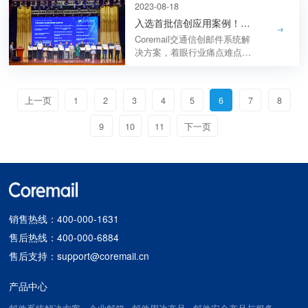
新优秀产品和解决方案奖、
2023-08-18
2022年广东省信息技术应用创
入选首批信创应用案例！Coremail助力交通行业高质量发展
新产业联盟创新大赛企业组综
Coremail交通信创邮件系统解
合赛道三等奖等多项信创大
决方案，着眼行业痛点难点，
奖。
通过开放各类API及SDK接口
方式，全方位满足中大型企业
分支机构庞大、人员众多、分
上一页
1
2
3
4
5
6
7
8
散各地的特殊场景，提升企业
的信息流通和工作效率，保证
9
10
11
下一页
系统的安全性和稳定性。
销售热线：400-000-1631
售后热线：400-000-6884
售后支持：support@coremail.cn
产品中心