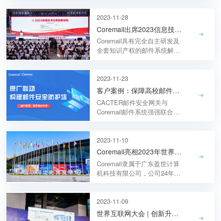
颁奖仪式在海口市成功举办。
Coremail信创邮箱客户端整体
2023-11-28
解决方案荣获应用创新示范方
Coremail出席2023信息技术应用创新论坛
向三等奖。
Coremail具有完全自主研发及
全套知识产权的邮件系统解决
方案，满足信创最根本的安全
要求。Coremail信创邮箱解决
方案与主流国产软硬件已完成
2023-11-23
全面适配，共建国产生态，支
客户案例：保障高校邮件安全，守护教育信息安全堡垒
持多种国产组合。
CACTER邮件安全网关与
Coremail邮件系统强强联合有
效提升了学校的安全防护水
平，保障师生信息安全，降低
管理员的运维压力，提高工作
2023-11-10
效率和管理效果。
Coremail亮相2023年世界互联网大会“互联网之光”博览会
Coremail隶属于广东盈世计算
机科技有限公司，公司24年专
注电子邮件技术及服务，产品
涵盖邮件系统、企业邮箱、邮
件归档系统、邮件投递系统、
2023-11-09
邮件安全网关、安全海外中
世界互联网大会 | 创新升级！Coremail邮箱客户端4.0发布
继、邮件数据防泄露系统