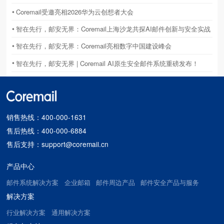
会。立足国产邮件基础设施龙头定位，Coremail 副总裁吴秀诚获主办
Coremail受邀亮相2026华为云创想者大会
方特邀，作为中方代表深度参与本次高规格国际活动并发表主题演
讲。
智在先行，邮安无界：Coremail上海沙龙共探AI邮件创新与安全实战
智在先行，邮安无界：Coremail亮相数字中国建设峰会
智在先行，邮安无界 | Coremail AI原生安全邮件系统重磅发布！
销售热线：400-000-1631
售后热线：400-000-6884
售后支持：support@coremail.cn
产品中心
邮件系统解决方案
企业邮箱
邮件周边产品
邮件安全产品与服务
解决方案
行业解决方案
通用解决方案