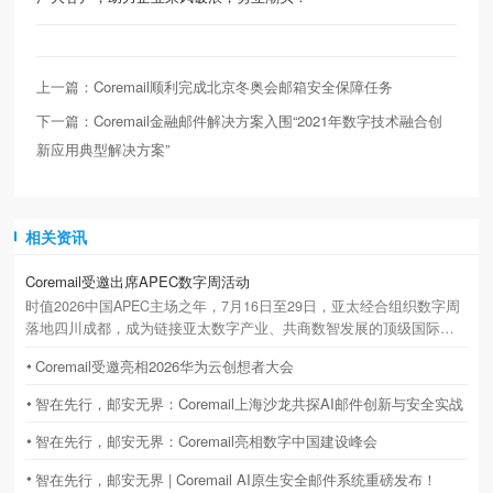
上一篇：Coremail顺利完成北京冬奥会邮箱安全保障任务
下一篇：Coremail金融邮件解决方案入围“2021年数字技术融合创
新应用典型解决方案”
相关资讯
Coremail受邀出席APEC数字周活动
时值2026中国APEC主场之年，7月16日至29日，亚太经合组织数字周
落地四川成都，成为链接亚太数字产业、共商数智发展的顶级国际盛
会。立足国产邮件基础设施龙头定位，Coremail 副总裁吴秀诚获主办
Coremail受邀亮相2026华为云创想者大会
方特邀，作为中方代表深度参与本次高规格国际活动并发表主题演
讲。
智在先行，邮安无界：Coremail上海沙龙共探AI邮件创新与安全实战
智在先行，邮安无界：Coremail亮相数字中国建设峰会
智在先行，邮安无界 | Coremail AI原生安全邮件系统重磅发布！