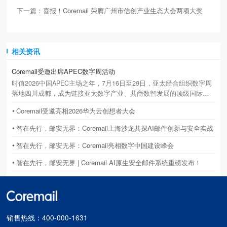
下一篇：喜报！Coremail 荣膺广州市信创产业生态大会两项大奖
相关资讯
Coremail受邀出席APEC数字周活动
时值2026中国APEC主场之年，7月16日至29日，亚太经合组织数字周
落地四川成都，成为链接亚太数字产业、共商数智发展的顶级国际盛
会。立足国产邮件基础设施龙头定位，Coremail 副总裁吴秀诚获主办
Coremail受邀亮相2026华为云创想者大会
方特邀，作为中方代表深度参与本次高规格国际活动并发表主题演
讲。
智在先行，邮安无界：Coremail上海沙龙共探AI邮件创新与安全实战
智在先行，邮安无界：Coremail亮相数字中国建设峰会
智在先行，邮安无界 | Coremail AI原生安全邮件系统重磅发布！
销售热线：400-000-1631