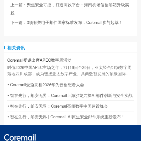
上一篇：聚焦安全可控，打造高效平台：海南机场信创邮箱升级实
践
下一篇：3项有关电子邮件国家标准发布，Coremail参与起草！
相关资讯
Coremail受邀出席APEC数字周活动
时值2026中国APEC主场之年，7月16日至29日，亚太经合组织数字周
落地四川成都，成为链接亚太数字产业、共商数智发展的顶级国际盛
会。立足国产邮件基础设施龙头定位，Coremail 副总裁吴秀诚获主办
Coremail受邀亮相2026华为云创想者大会
方特邀，作为中方代表深度参与本次高规格国际活动并发表主题演
讲。
智在先行，邮安无界：Coremail上海沙龙共探AI邮件创新与安全实战
智在先行，邮安无界：Coremail亮相数字中国建设峰会
智在先行，邮安无界 | Coremail AI原生安全邮件系统重磅发布！